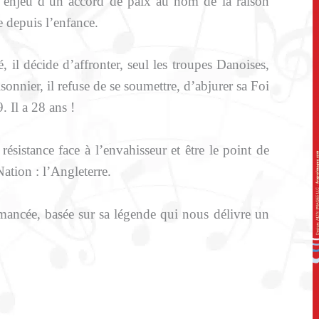
 l’enjeu d’un accord de paix au nom de la raison
se depuis l’enfance.
té, il décide d’affronter, seul les troupes Danoises,
isonnier, il refuse de se soumettre, d’abjurer sa Foi
9. Il a 28 ans !
istance face à l’envahisseur et être le point de
ation : l’Angleterre.
ncée, basée sur sa légende qui nous délivre un