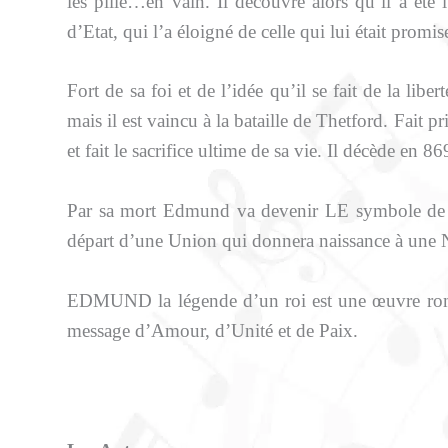
les pille…en vain. Il découvre alors qu’il a été
d’Etat, qui l’a éloigné de celle qui lui était promi
Fort de sa foi et de l’idée qu’il se fait de la liber
mais il est vaincu à la bataille de Thetford. Fait pr
et fait le sacrifice ultime de sa vie. Il décède en 86
Par sa mort Edmund va devenir LE symbole de rés
départ d’une Union qui donnera naissance à une N
EDMUND la légende d’un roi est une œuvre roma
message d’Amour, d’Unité et de Paix.